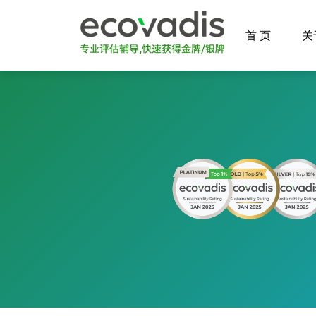
首 页
关