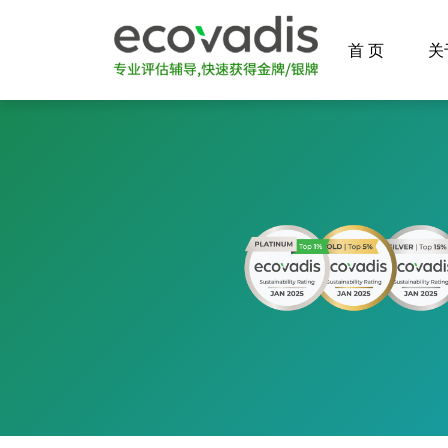
首 页
关